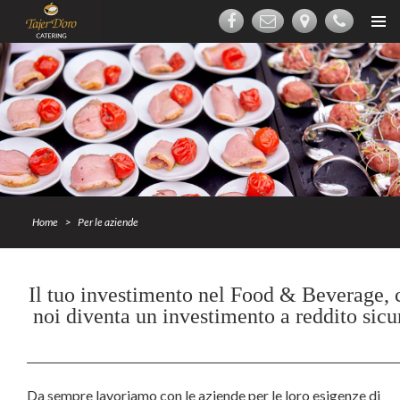
PASSA
AL
MENU
CONTENUTO
PRINCI
Home
>
Per le aziende
Il tuo investimento nel Food & Beverage, 
noi diventa un investimento a reddito sicu
Da sempre lavoriamo con le aziende per le loro esigenze di